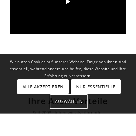
Wir nutzen Cookies auf unserer Website. Einige von ihnen sind
essenziell, während andere uns helfen, diese Website und Ihre
Erfahrung zu verbessern.
ALLE AKZEPTIEREN
NUR ESSENTIELLE
Ihre Axon-Vorteile
AUSWÄHLEN
Seit 2003 stehen wir als führender
Werkzeugmaschinenvertrieb für Transparenz und
Vertrauen.
Durch unser außergewöhnliches Maschinenportfolio