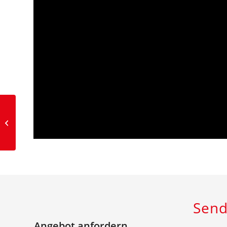
Axon VMC 1890
Send
Angebot anfordern