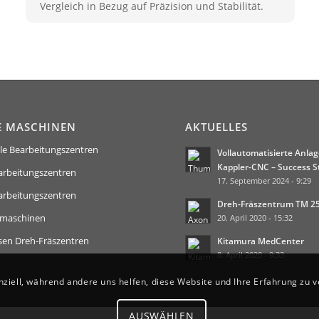
Vergleich in Bezug auf Präzision und Stabilität.
E MASCHINEN
AKTUELLES
le Bearbeitungszentren
Vollautomatisierte Anlag
Kappler-CNC – Success S
arbeitungszentren
17. September 2024 - 9:29
arbeitungszentren
Dreh-Fräszentrum TM 2
maschinen
20. April 2020 - 15:32
sen Dreh-Fräszentren
Kitamura MedCenter
8. April 2020 - 9:33
nziell, während andere uns helfen, diese Website und Ihre Erfahrung zu 
AUSWÄHLEN