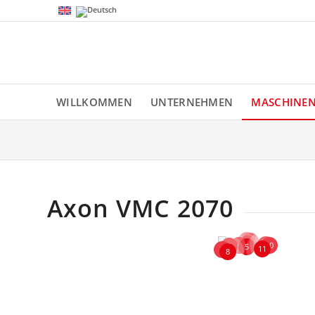
WILLKOMMEN
UNTERNEHMEN
MASCHINE
Axon VMC 2070
1
2
3
9
4
10
6
5
11
7
8