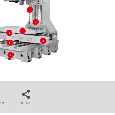
1
2
3
4
8
5
7
EN
DETAILS