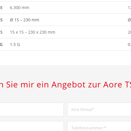
E
6.300 mm
1
S
Ø 15 – 230 mm
Ø
RS
15 x 15 – 230 x 230 mm
2
G
1.5 G
0
 Sie mir ein Angebot zur Aore T