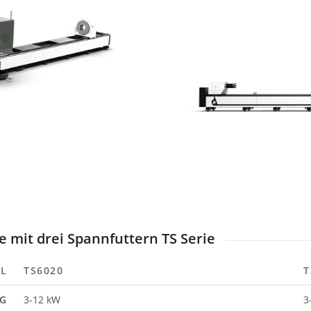
 mit drei Spannfuttern TS Serie
L
TS6020
T
NG
3-12 kW
3