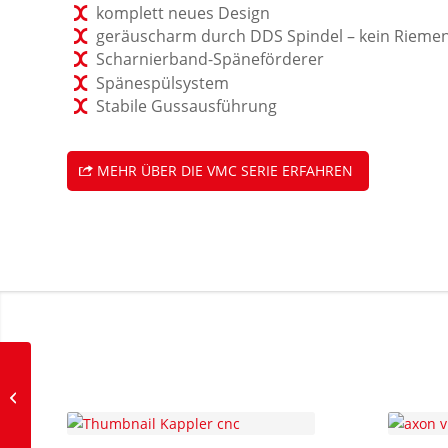
komplett neues Design
geräuscharm durch DDS Spindel – kein Riemen
Scharnierband-Späneförderer
Spänespülsystem
Stabile Gussausführung
MEHR ÜBER DIE VMC SERIE ERFAHREN
5-Achs Automations­
zelle