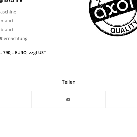
gmaschine
aschine
Anfahrt
Abfahrt
 Übernachtung
s: 790,– EURO, zzgl UST
Teilen