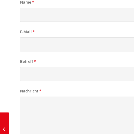
Name
*
E-Mail
*
Betreff
*
Nachricht
*
Vorführmaschine HTC
70 LM