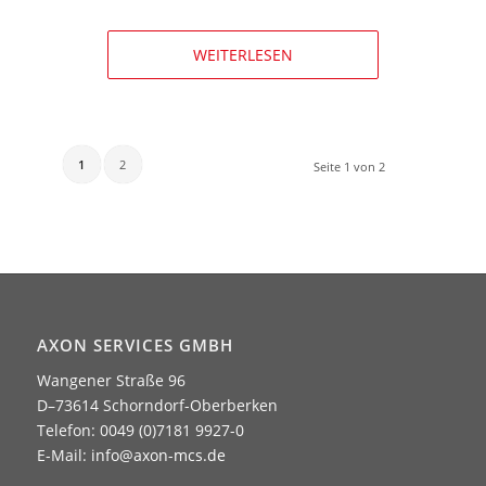
WEITERLESEN
1
2
Seite 1 von 2
AXON SERVICES GMBH
Wangener Straße 96
D–73614 Schorndorf-Oberberken
Telefon: 0049 (0)7181 9927-0
E-Mail:
info@axon-mcs.de