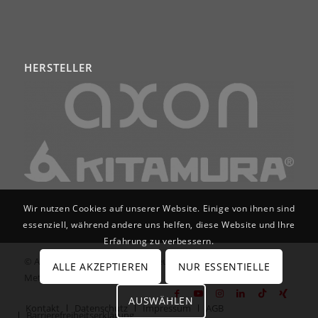
HERSTELLER
Wir nutzen Cookies auf unserer Website. Einige von ihnen sind
essenziell, während andere uns helfen, diese Website und Ihre
Erfahrung zu verbessern.
© Axon Services GmbH | Werkzeugmaschinen für
ALLE AKZEPTIEREN
NUR ESSENTIELLE
Metallbearbeitung
AUSWÄHLEN
Kontakt
Datenschutz
Impressum
AGB
Barrierefreiheitserklärung