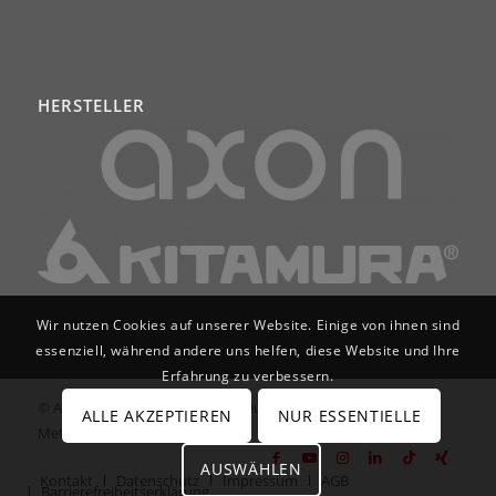
HERSTELLER
Wir nutzen Cookies auf unserer Website. Einige von ihnen sind
essenziell, während andere uns helfen, diese Website und Ihre
Erfahrung zu verbessern.
© Axon Services GmbH | Werkzeugmaschinen für
ALLE AKZEPTIEREN
NUR ESSENTIELLE
Metallbearbeitung
AUSWÄHLEN
Kontakt
Datenschutz
Impressum
AGB
Barrierefreiheitserklärung