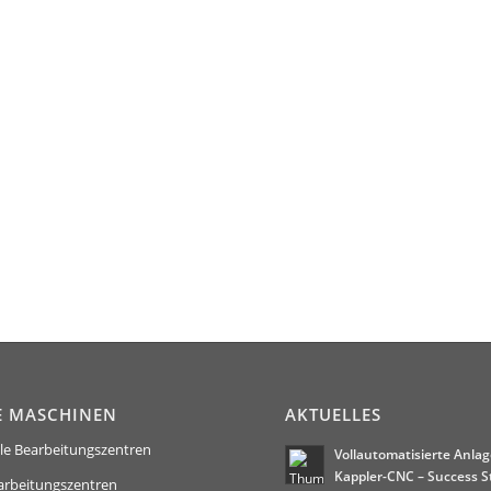
E MASCHINEN
AKTUELLES
le Bearbeitungszentren
Vollautomatisierte Anlag
Kappler-CNC – Success S
arbeitungszentren