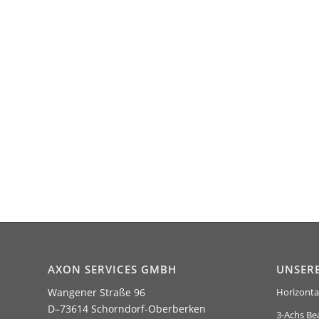
AXON SERVICES GMBH
UNSER
Wangener Straße 96
Horizonta
D–73614 Schorndorf-Oberberken
3-Achs Be