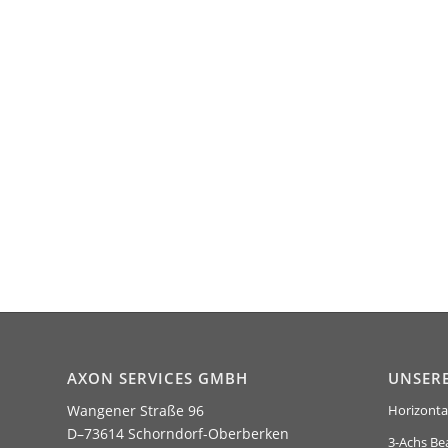
AXON SERVICES GMBH
UNSER
Wangener Straße 96
Horizonta
D–73614 Schorndorf-Oberberken
3-Achs Be