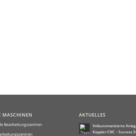
E MASCHINEN
AKTUELLES
le Bearbeitungszentren
Vollautomatisierte Anlag
Kappler-CNC – Success S
arbeitungszentren