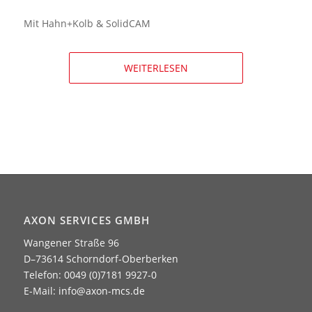
Mit Hahn+Kolb & SolidCAM
WEITERLESEN
AXON SERVICES GMBH
Wangener Straße 96
D–73614 Schorndorf-Oberberken
Telefon: 0049 (0)7181 9927-0
E-Mail:
info@axon-mcs.de