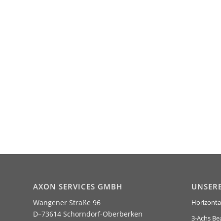
AXON SERVICES GMBH
UNSER
Wangener Straße 96
Horizonta
D–73614 Schorndorf-Oberberken
3-Achs Be