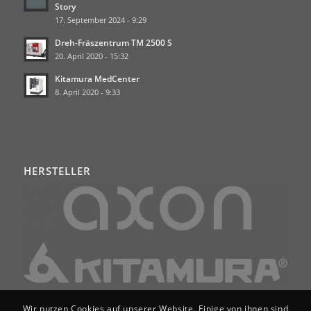
Story
17. September 2024 - 9:29
Dreh-Fräszentrum TM 2500 S
20. April 2020 - 15:32
Kitamura MedCenter
8. April 2020 - 9:33
HERSTELLER
Wir nutzen Cookies auf unserer Website. Einige von ihnen sind