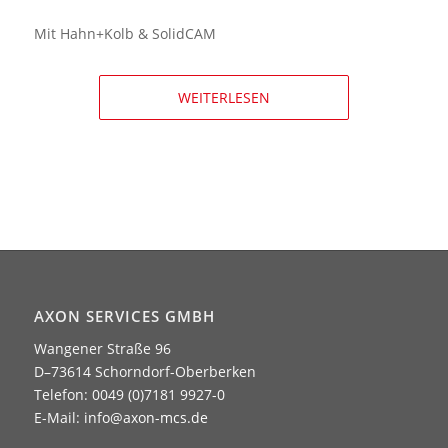
Mit Hahn+Kolb & SolidCAM
WEITERLESEN
AXON SERVICES GMBH
Wangener Straße 96
D–73614 Schorndorf-Oberberken
Telefon: 0049 (0)7181 9927-0
E-Mail:
info@axon-mcs.de